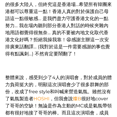
的很多大陸人，但終究這是香港場…希望所有韓團來
港都可以尊重這一點！香港人真的對於保護自己母
語這一點很敏感… 是我們盡力守護香港文化的一點
努力… 我在場內聽到部分香港人對話的時候夾雜內
地用語都覺得很無奈… 真的不要被內地文化取代香
港文化好嗎？拒絕我操我靠！😫感謝主辦這一次安
排廣東話翻譯… (我對於這是一件需要感謝的事也覺
得有點諷刺…) 不然肯定要鬧翻了！
整體來說，感受到少了4人的演唱會，對於成員的體
力負荷挺大的，明顯這次演唱會少了很多群舞的部
份，改成了free style和叫喊來營造氣氛。雖然沒有
了氣氛製造者
HOSHI
，但我會說
燦B
很好地cover
了哥哥的空缺！無論是作為主動的MC或是氣氛帶領
都有很好地接了哥哥的棒。而且這次演唱會，成員