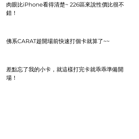
肉眼比iPhone看得清楚~ 226區來說性價比很不
錯！
佛系CARAT趁開場前快速打個卡就算了~~
差點忘了我的小卡，就這樣打完卡就乖乖準備開
場！