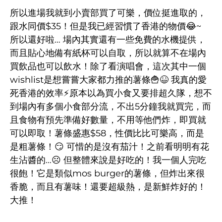
所以進場我就到小賣部買了可樂，價位挺進取的，
跟水同價$35！但是我已經習慣了香港的物價😂~
所以還好啦… 場內其實還有一些免費的水機提供，
而且貼心地備有紙杯可以自取，所以就算不在場內
買飲品也可以飲水！除了看演唱會，這次其中一個
wishlist是想嘗嘗大家都力推的薯條🍟😆 我真的愛
死香港的效率⚡原本以為買小食又要排超久隊，想不
到場內有多個小食部分流，不出5分鐘我就買完，而
且食物有預先準備好數量，不用等他們炸，即買就
可以即取！薯條盛惠$58，性價比比可樂高，而是
是粗薯條！😏 可惜的是沒有茄汁！之前看明明有花
生沾醬的…☹ 但整體來說是好吃的！我一個人完吃
很飽！它是類似mos burger的薯條，但炸出來很
香脆，而且有薯味！還要超級熱，是新鮮炸好的！
大推！