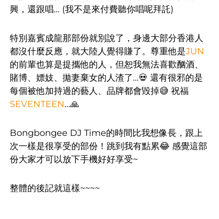
興，還跟唱… (我不是來付費聽你唱呢拜託)
特別嘉賓成龍那部份就別說了，身邊大部分香港人
都沒什麼反應，就大陸人覺得賺了。尊重他是
JUN
的前輩也算是提攜他的人，但恕我無法喜歡酗酒、
賭博、嫖妓、拋妻棄女的人渣了…💀 還有很邪的是
每個被他加持過的藝人、品牌都會毀掉😅 祝福
SEVENTEEN
…🙏
Bongbongee DJ Time的時間比我想像長，跟上
次一樣是很享受的部份！跳到我有點累😂 感覺這部
份大家才可以放下手機好好享受~
整體的後記就這樣~~~~