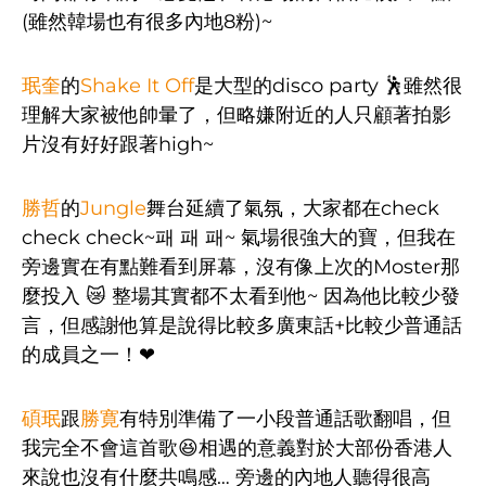
(雖然韓場也有很多內地8粉)~
珉奎
的
Shake It Off
是大型的disco party 🕺雖然很
理解大家被他帥暈了，但略嫌附近的人只顧著拍影
片沒有好好跟著high~
勝哲
的
Jungle
舞台延續了氣氛，大家都在check
check check~패 패 패~ 氣場很強大的寶，但我在
旁邊實在有點難看到屏幕，沒有像上次的Moster那
麼投入 😿 整場其實都不太看到他~ 因為他比較少發
言，但感謝他算是說得比較多廣東話+比較少普通話
的成員之一！❤
碩珉
跟
勝寛
有特別準備了一小段普通話歌翻唱，但
我完全不會這首歌😆相遇的意義對於大部份香港人
來說也沒有什麼共鳴感… 旁邊的內地人聽得很高