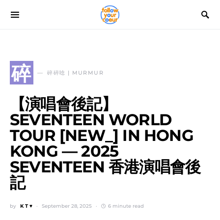
碎
碎碎唸 | MURMUR
【演唱會後記】
SEVENTEEN WORLD
TOUR [NEW_] IN HONG
KONG — 2025
SEVENTEEN 香港演唱會後
記
by
K T ♥
September 28, 2025
6 minute read