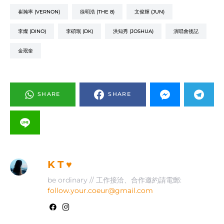
崔瀚率 (VERNON)
徐明浩 (THE 8)
文俊輝 (JUN)
李燦 (DINO)
李碩珉 (DK)
洪知秀 (JOSHUA)
演唱會後記
金珉奎
SHARE
SHARE
K T ♥
be ordinary // 工作接洽、合作邀約請電郵:
follow.your.coeur@gmail.com