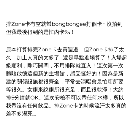
排Zone卡有空就幫bongbongee打個卡~ 沒拍到
但我最後得到的是忙內卡🦦！
原本打算排完Zone卡去買週邊，但Zone卡排了太
久，加上人真的太多了…還是早點進場算了！入場超
級順利，剛巧開閘，不用排隊就直入！這次第一次
體驗啟德這個新的主場館，感受挺好的！因為是新
建的關係設施都很齊全，平常去演唱會最怕廁所要
等很久。女廁來說廁所很充足，而且很乾淨！大約
排5分鐘就OK。這次安檢不可以帶任何水樽，所以
我帶沒有任何飲品。排Zone卡的時候流汗太多真的
差不多渴死…