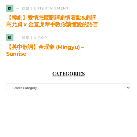
娛
娛樂 | ENTERTAINMENT
【韓劇】愛情怎麼翻譯劇情看點&劇評—
高允貞 x 金宣虎牽手教你讀懂愛的語言
韓
韓樂 | K-POP
【英中歌詞】金珉奎 (Mingyu) –
Sunrise
CATEGORIES