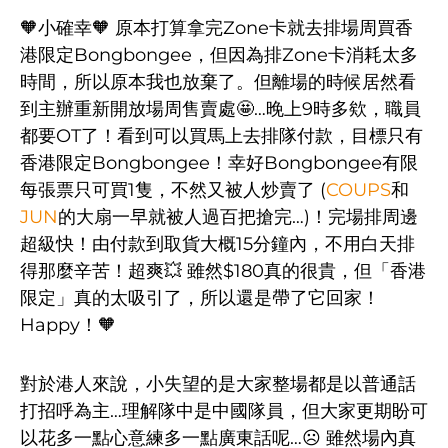
🧡小確幸🧡 原本打算拿完Zone卡就去排場周買香
港限定Bongbongee，但因為排Zone卡消耗太多
時間，所以原本我也放棄了。但離場的時候居然看
到主辦重新開放場周售賣處🤩…晚上9時多欸，職員
都要OT了！看到可以買馬上去排隊付款，目標只有
香港限定Bongbongee！幸好Bongbongee有限
每張票只可買1隻，不然又被人炒賣了 (
COUPS
和
JUN
的大扇一早就被人過百把搶完…)！完場排周邊
超級快！由付款到取貨大概15分鐘內，不用白天排
得那麼辛苦！超爽💥 雖然$180真的很貴，但「香港
限定」真的太吸引了，所以還是帶了它回家！
Happy！🧡
對於港人來說，小失望的是大家整場都是以普通話
打招呼為主…理解隊中是中國隊員，但大家更期盼可
以花多一點心意練多一點廣東話呢…☹ 雖然場內真