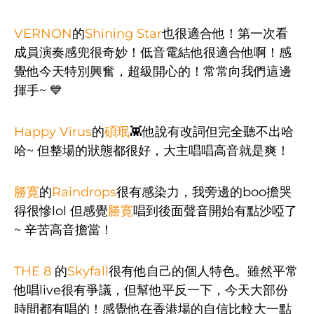
VERNON
的
Shining Star
也很適合他！第一次看
成員演奏感兜很奇妙！低音電結他很適合他啊！感
覺他今天特別興奮，超級開心的！常常向我們這邊
揮手~ 💙
Happy Virus
的
碩珉
👾他說有改詞但完全聽不出哈
哈~ 但整場的狀態都很好，大主唱唱高音就是爽！
勝寛
的
Raindrops
很有感染力，我旁邊的boo擔哭
得很慘lol 但感覺
勝寛
唱到後面聲音開始有點沙啞了
~ 辛苦高音擔當！
THE 8
的
Skyfall
很有他自己的個人特色。雖然平常
他唱live很有爭議，但幫他平反一下，今天大部份
時間都有唱的！感覺他在香港場的自信比較大一點