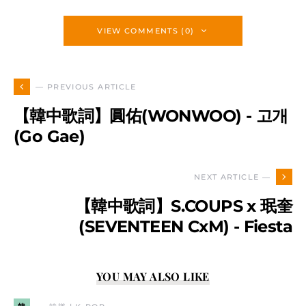
VIEW COMMENTS (0)
— PREVIOUS ARTICLE
【韓中歌詞】圓佑(WONWOO) - 고개
(Go Gae)
NEXT ARTICLE —
【韓中歌詞】S.COUPS x 珉奎
(SEVENTEEN CxM) - Fiesta
YOU MAY ALSO LIKE