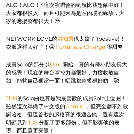
ALO！ALO！⚡這次演唱會的氣氛比我想像中好！
大家都很投入，而且可能因為是室內場的緣故，大
家的應援聲都很大！🥹
NETWORK LOVE的
洪知秀
也太姣了 (postive)！
衣服選得太好了！🤤
Fortunate Change
很甜💖
成員Solo的部分以
Dino
開始，真的有種小朋友長大
的感覺！現在的舞台掌控力都很好，力度收放自
如，能夠自己獨當一面！唱跳都超級穩好叻！🥰
JUN
的Solo曲也算是我最喜歡的成員Solo上位圈！
雖然這次準備了中文版的
Gemini
，但完全聽不到歌
詞哈哈… 但這首歌的風格真的很適合他！還有這次
明顯見到
JUN
分配了更多部份，但不影響他的表
現，而且還更亮眼！