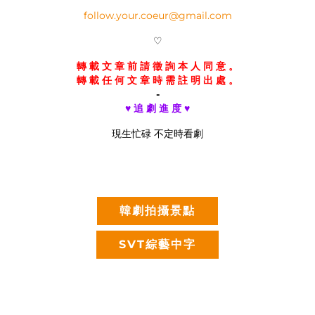
follow.your.coeur@gmail.com
♡
轉 載 文 章 前 請 徵 詢 本 人 同 意 。
轉 載 任 何 文 章 時 需 註 明 出 處 。
-
♥ 追 劇 進 度 ♥
現生忙碌 不定時看劇
韓劇拍攝景點
SVT綜藝中字