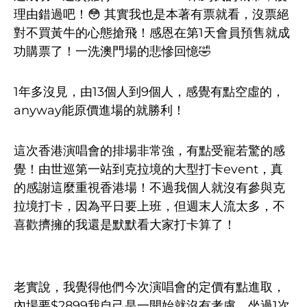
理由錯過吧！😳 其實我也是本著有票就看，沒票絕
對不買黃牛的心態搶飛！感恩在第1天會員預售就成
功購票了！一洗澳門場的悲慘回憶🤣
1年多沒見，由13個人到9個人，感覺有點空虛的，
anyway能原價進場的就勝利！
這次香港演唱會的排場非常強，有點受寵若驚的感
覺！由世巡第一站到克拉境的大型打卡event，真
的感謝這麼重視香港場！不過我個人就沒有參與克
拉境打卡，因為平日要上班，但週末人流太多，不
喜歡擠擁的我還是默默看大家打卡算了！
老實說，我覺得他們今次演唱會的定價有點進取，
內場要$2899我自己是一開始就沒有考慮。坐過1次