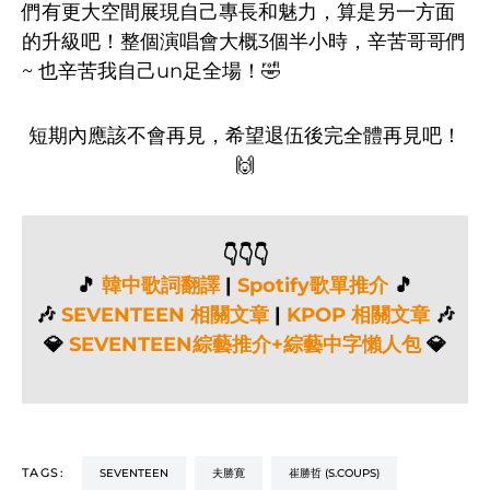
們有更大空間展現自己專長和魅力，算是另一方面
的升級吧！整個演唱會大概3個半小時，辛苦哥哥們
~ 也辛苦我自己un足全場！🤣
短期內應該不會再見，希望退伍後完全體再見吧！
🙌
👇👇👇
🎵
韓中歌詞翻譯
|
Spotify歌單推介
🎵
🎶
SEVENTEEN 相關文章
|
KPOP 相關文章
🎶
💎
SEVENTEEN綜藝推介+綜藝中字懶人包
💎
TAGS:
SEVENTEEN
夫勝寛
崔勝哲 (S.COUPS)