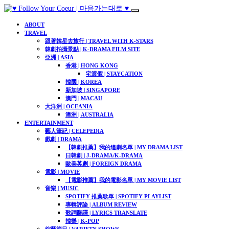
ABOUT
TRAVEL
跟著韓星去旅行 | TRAVEL WITH K-STARS
韓劇拍攝景點 | K-DRAMA FILM SITE
亞洲 | ASIA
香港 | HONG KONG
宅渡假 | STAYCATION
韓國 | KOREA
新加坡 | SINGAPORE
澳門 | MACAU
大洋洲 | OCEANIA
澳洲 | AUSTRALIA
ENTERTAINMENT
藝人筆記 | CELEPEDIA
戲劇 | DRAMA
【韓劇推薦】我的追劇名單 | MY DRAMA LIST
日韓劇 | J-DRAMA/K-DRAMA
歐美英劇 | FOREIGN DRAMA
電影 | MOVIE
【電影推薦】我的電影名單 | MY MOVIE LIST​
音樂 | MUSIC
SPOTIFY 推薦歌單 | SPOTIFY PLAYLIST
專輯評論 | ALBUM REVIEW
歌詞翻譯 | LYRICS TRANSLATE
韓樂 | K-POP
綜藝節目 | VARIETY SHOWS