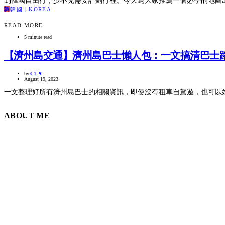
到韓國自由行，少不免需要計劃行程。今天為大家推薦一個必學的地圖app
韓
韓國 | KOREA
READ MORE
5 minute read
【濟州島交通】濟州島巴士懶人包：一文搞清巴士路
by
K T ♥
August 19, 2023
一文整理好所有濟州島巴士的相關資訊，即使沒有租車自駕遊，也可以
ABOUT ME