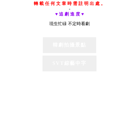
轉 載 任 何 文 章 時 需 註 明 出 處 。
-
♥ 追 劇 進 度 ♥
現生忙碌 不定時看劇
韓劇拍攝景點
SVT綜藝中字