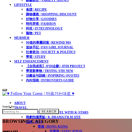
LIFESTYLE
食譜 | RECIPE
購物優惠 | SHOPPING DISCOUNT
好物分享 | GOODIES
時尚穿搭 | FASHION
科技 | IT/TECHNOLOGY
寵物 | PET
MURMUR
90後的專屬回憶 | REWIND 90S
迷妹手記 | FAN GIRL JOURNAL
社會政治 | SOCIETY & POLITICS
學習 | STUDY
SELF ENHANCEMENT
【自我成長】JFDI企劃 | JFDI PROJECT
學習新事物 | TRYING STH NEW
治癒金句語錄 | INSPIRING QUOTES
內向指南 | INTROVERTS GUIDE
ABOUT
Search for:
TRAVEL
SEARCH
跟著韓星去旅行 | TRAVEL WITH K-STARS
韓劇拍攝景點 | K-DRAMA FILM SITE
BROWSING CATEGORY
亞洲 | ASIA
香港 | HONG KONG
宅渡假 | STAYCATION