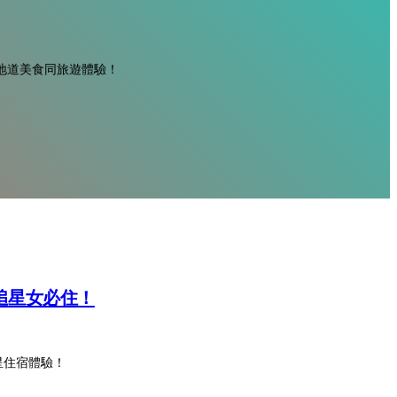
地道美食同旅遊體驗！
✨ 追星女必住！
爽追星住宿體驗！