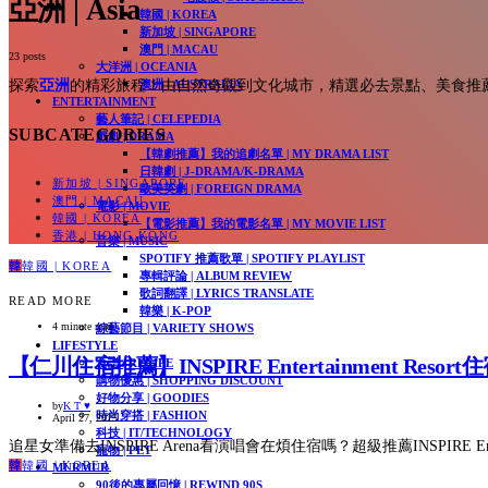
亞洲 | Asia
韓國 | KOREA
新加坡 | SINGAPORE
澳門 | MACAU
23 posts
大洋洲 | OCEANIA
澳洲 | AUSTRALIA
探索
亞洲
的精彩旅程！由自然奇觀到文化城市，精選必去景點、美食推
ENTERTAINMENT
藝人筆記 | CELEPEDIA
SUBCATEGORIES
戲劇 | DRAMA
【韓劇推薦】我的追劇名單 | MY DRAMA LIST
日韓劇 | J-DRAMA/K-DRAMA
新加坡 | SINGAPORE
歐美英劇 | FOREIGN DRAMA
澳門 | MACAU
電影 | MOVIE
韓國 | KOREA
【電影推薦】我的電影名單 | MY MOVIE LIST​
香港 | HONG KONG
音樂 | MUSIC
SPOTIFY 推薦歌單 | SPOTIFY PLAYLIST
韓
韓國 | KOREA
專輯評論 | ALBUM REVIEW
歌詞翻譯 | LYRICS TRANSLATE
READ MORE
韓樂 | K-POP
4 minute read
綜藝節目 | VARIETY SHOWS
LIFESTYLE
【仁川住宿推薦】INSPIRE Entertainment Re
食譜 | RECIPE
購物優惠 | SHOPPING DISCOUNT
好物分享 | GOODIES
by
K T ♥
時尚穿搭 | FASHION
April 27, 2025
科技 | IT/TECHNOLOGY
追星女準備去INSPIRE Arena看演唱會在煩住宿嗎？超級推薦INSPIRE Ent
寵物 | PET
韓
韓國 | KOREA
MURMUR
90後的專屬回憶 | REWIND 90S