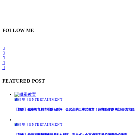
FOLLOW ME
FEATURED POST
娛
娛樂 | ENTERTAINMENT
【韓劇】鐵拳教育劇情看點&劇評—金武烈的巴掌式教育！超爽動作劇 教訓失德老師
娛
娛樂 | ENTERTAINMENT
【韓劇】愛情怎麼翻譯劇情看點&劇評—高允貞 x 金宣虎牽手教你讀懂愛的語言