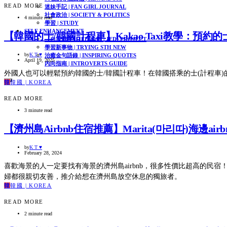
READ MORE
迷妹手記 | FAN GIRL JOURNAL
社會政治 | SOCIETY & POLITICS
4 minute read
學習 | STUDY
SELF ENHANCEMENT
【韓國的士/韓國計程車】Kakao Taxi教學：預約
【自我成長】JFDI企劃 | JFDI PROJECT
學習新事物 | TRYING STH NEW
by
K T ♥
治癒金句語錄 | INSPIRING QUOTES
April 19, 2025
內向指南 | INTROVERTS GUIDE
外國人也可以輕鬆預約韓國的士/韓國計程車！在韓國搭乘的士(計程車)的
韓
韓國 | KOREA
READ MORE
3 minute read
【濟州島Airbnb住宿推薦】Marita(마리따)海邊a
by
K T ♥
February 28, 2024
喜歡海景的人一定要找有海景的濟州島airbnb，很多性價比超高的民宿！M
婦都很親切友善，推介給想在濟州島放空休息的獨旅者。
韓
韓國 | KOREA
READ MORE
2 minute read