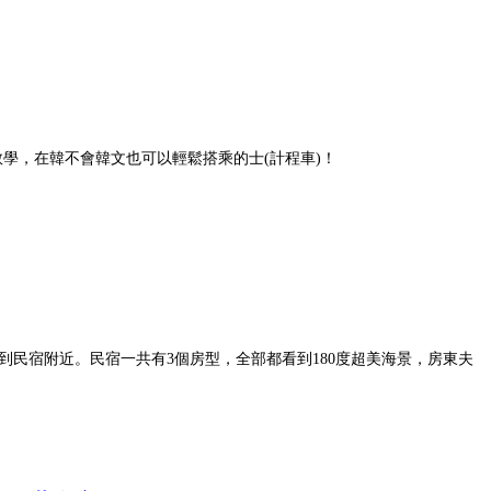
i教學，在韓不會韓文也可以輕鬆搭乘的士(計程車)！
巴士可到民宿附近。民宿一共有3個房型，全部都看到180度超美海景，房東夫