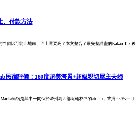
的士、付款方法
性價比可能比地鐵、巴士還要高？本文整合了最完整詳盡的Kakao Tax
irbnb民宿評價：180度超美海景+超級親切屋主夫婦
arita民宿是其中一間位於濟州島西部近翰林邑的airbnb，乘搭202