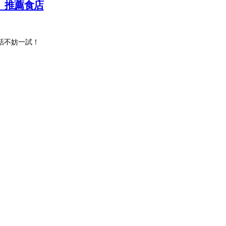
》推薦食店
話不妨一試！