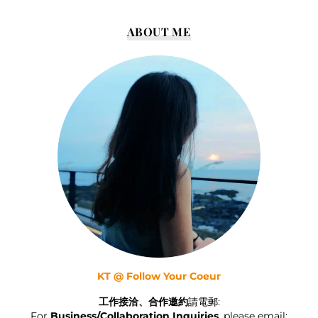
ABOUT ME
KT @ Follow Your Coeur
工作接洽、合作邀約
請電郵:
For
Business/Collaboration Inquiries
, please email: