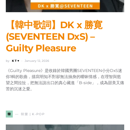
【韓中歌詞】DK x 勝寛
(SEVENTEEN DxS) –
Guilty Pleasure
by
K T ♥
January 12, 2026
《Guilty Pleasure》是收錄於韓國男團SEVENTEEN小分DxS迷
你1輯的歌曲，描寫明知不對卻無法抽身的曖昧情感，在理智與慾
望之間拉扯，把無法說出口的真心藏進「B-side」，成為甜美又痛
苦的沉迷之愛。
韓
韓樂 | K-POP