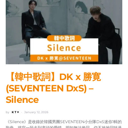
【韓中歌詞】DK x 勝寛
(SEVENTEEN DxS) –
Silence
by
K T ♥
January 12, 2026
《Silence》是收錄於韓國男團SEVENTEEN小分隊DxS迷你1輯的
歌曲，描寫一段走到盡頭的愛情，明知無法挽回，仍不捨地回味過