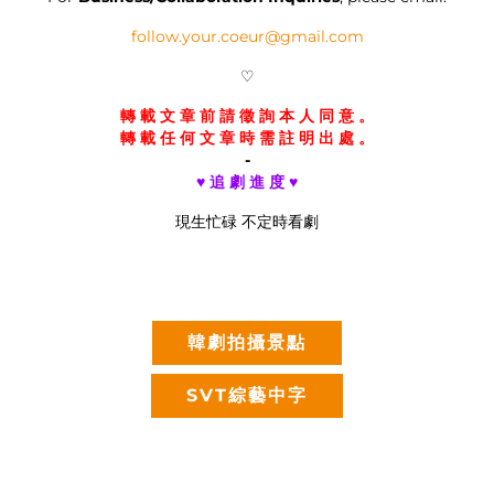
follow.your.coeur@gmail.com
♡
轉 載 文 章 前 請 徵 詢 本 人 同 意 。
轉 載 任 何 文 章 時 需 註 明 出 處 。
-
♥ 追 劇 進 度 ♥
現生忙碌 不定時看劇
韓劇拍攝景點
SVT綜藝中字