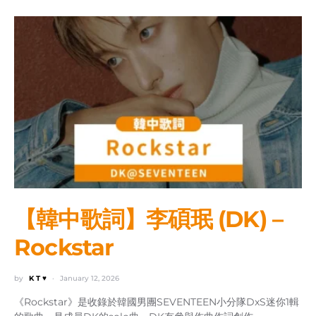
【韓中歌詞】李碩珉 (DK) –
Rockstar
by
K T ♥
January 12, 2026
《Rockstar》是收錄於韓國男團SEVENTEEN小分隊DxS迷你1輯