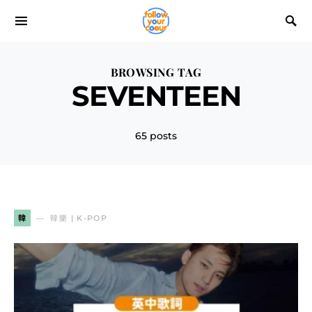
BROWSING TAG
SEVENTEEN
65 posts
韓
韓樂 | K-POP