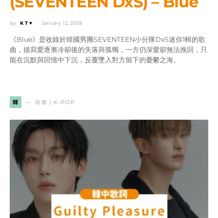
(SEVENTEEN DxS) – Blue
by
K T ♥
January 12, 2026
《Blue》是收錄於韓國男團SEVENTEEN小分隊DxS迷你1輯的歌
曲，描寫愛逐漸冷卻後的失落與孤獨，一方仍深愛卻無法挽回，只
能在沉默與回憶中下沉，反覆墜入對方留下的憂鬱之海。
韓
韓樂 | K-POP