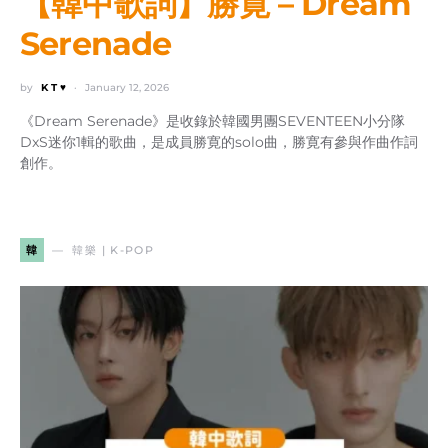
【韓中歌詞】勝寛 – Dream
Serenade
by
K T ♥
January 12, 2026
《Dream Serenade》是收錄於韓國男團SEVENTEEN小分隊
DxS迷你1輯的歌曲，是成員勝寛的solo曲，勝寛有參與作曲作詞
創作。
韓
韓樂 | K-POP