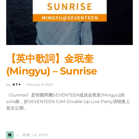
【英中歌詞】金珉奎
(Mingyu) – Sunrise
by
K T ♥
February 9, 2026
《Sunrise》是韓國男團SEVENTEEN成員金珉奎(Mingyu)的
solo曲，於SEVENTEEN CxM Double Up Live Party演唱會上
首次公開。
韓
韓樂 | K-POP