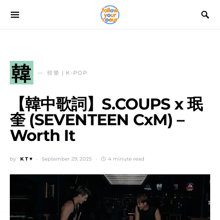
韓
韓樂 | K-POP
【韓中歌詞】S.COUPS x 珉
奎 (SEVENTEEN CxM) –
Worth It
by
K T ♥
September 29, 2025
4 minute read