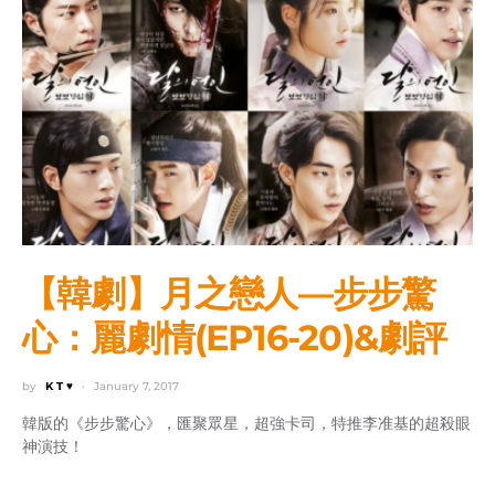
【韓劇】月之戀人—步步驚
心：麗劇情(EP16-20)&劇評
by
K T ♥
January 7, 2017
韓版的《步步驚心》，匯聚眾星，超強卡司，特推李准基的超殺眼
神演技！