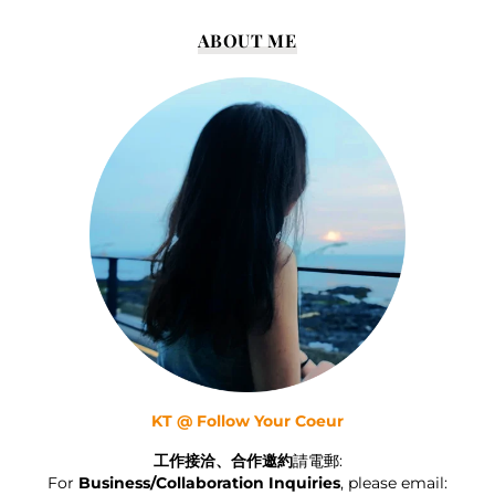
ABOUT ME
KT @ Follow Your Coeur
工作接洽、合作邀約
請電郵:
For
Business/Collaboration Inquiries
, please email: