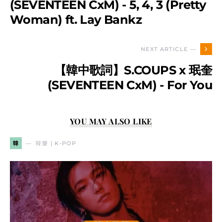
(SEVENTEEN CxM) - 5, 4, 3 (Pretty
Woman) ft. Lay Bankz
NEXT ARTICLE —
【韓中歌詞】S.COUPS x 珉奎
(SEVENTEEN CxM) - For You
YOU MAY ALSO LIKE
韓
韓樂 | K-POP