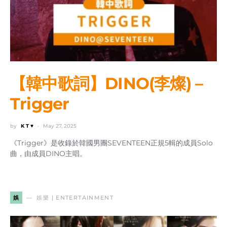
【韓中歌詞】DINO(李燦) –
Trigger
by
K T ♥
May 27, 2025
《Trigger》是收錄於韓國男團SEVENTEEN正規5輯的成員Solo
曲，由成員DINO主唱。
娛
娛樂 | ENTERTAINMENT