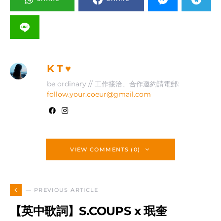
K T ♥
be ordinary // 工作接洽、合作邀約請電郵:
follow.your.coeur@gmail.com
VIEW COMMENTS (0)
— PREVIOUS ARTICLE
【英中歌詞】S.COUPS x 珉奎