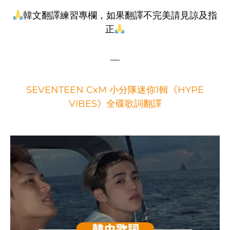
韓文翻譯練習專欄，如果翻譯不完美請見諒及指
正
—
SEVENTEEN CxM 小分隊迷你1輯《HYPE
VIBES》全碟歌詞翻譯