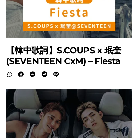
【韓中歌詞】S.COUPS x 珉奎
(SEVENTEEN CxM) – Fiesta