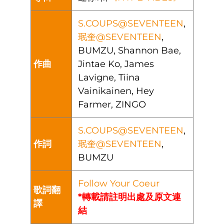
S.COUPS@SEVENTEEN
,
珉奎@SEVENTEEN
,
BUMZU, Shannon Bae,
作曲
Jintae Ko, James
Lavigne, Tiina
Vainikainen, Hey
Farmer, ZINGO
S.COUPS@SEVENTEEN
,
作詞
珉奎@SEVENTEEN
,
BUMZU
Follow Your Coeur
歌詞翻
*轉載請註明出處及原文連
譯
結