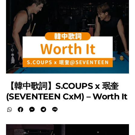
【韓中歌詞】S.COUPS x 珉奎
(SEVENTEEN CxM) – Worth It