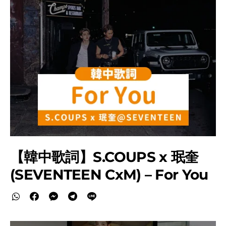
【韓中歌詞】S.COUPS x 珉奎
(SEVENTEEN CxM) – For You