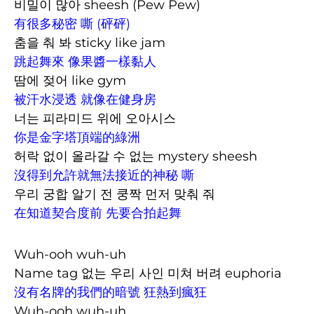
비밀이 많아 sheesh (Pew Pew)
有很多秘密 嘶 (砰砰)
춤을 춰 봐 sticky like jam
跳起舞來 像果醬一樣黏人
땀에 젖어 like gym
被汗水浸透 就像在健身房
너는 피라미드 위에 오아시스
你是金字塔頂端的綠洲
허락 없이 올라갈 수 없는 mystery sheesh
沒得到允許就無法接近的神秘 嘶
우리 궁합 알기 전 쿵짝 먼저 맞춰 줘
在知道契合度前 先要合拍起舞
Wuh-ooh wuh-uh
Name tag 없는 우리 사인 미쳐 버려 euphoria
沒有名牌的我們的暗號 狂熱到瘋狂
Wuh-ooh wuh-uh