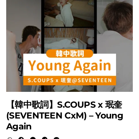
【韓中歌詞】S.COUPS x 珉奎
(SEVENTEEN CxM) – Young
Again