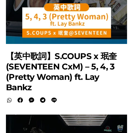
【英中歌詞】S.COUPS x 珉奎
(SEVENTEEN CxM) – 5, 4, 3
(Pretty Woman) ft. Lay
Bankz