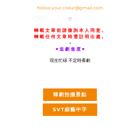
follow.your.coeur@gmail.com
♡
轉 載 文 章 前 請 徵 詢 本 人 同 意 。
轉 載 任 何 文 章 時 需 註 明 出 處 。
-
♥ 追 劇 進 度 ♥
現生忙碌 不定時看劇
韓劇拍攝景點
SVT綜藝中字