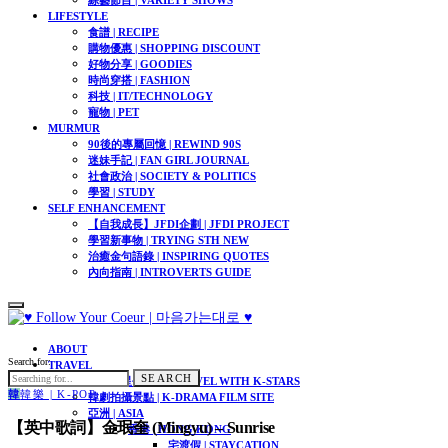
LIFESTYLE
食譜 | RECIPE
購物優惠 | SHOPPING DISCOUNT
好物分享 | GOODIES
時尚穿搭 | FASHION
科技 | IT/TECHNOLOGY
寵物 | PET
MURMUR
90後的專屬回憶 | REWIND 90S
迷妹手記 | FAN GIRL JOURNAL
社會政治 | SOCIETY & POLITICS
學習 | STUDY
SELF ENHANCEMENT
【自我成長】JFDI企劃 | JFDI PROJECT
學習新事物 | TRYING STH NEW
治癒金句語錄 | INSPIRING QUOTES
內向指南 | INTROVERTS GUIDE
ABOUT
Search for:
TRAVEL
SEARCH
跟著韓星去旅行 | TRAVEL WITH K-STARS
韓
韓樂 | K-POP
韓劇拍攝景點 | K-DRAMA FILM SITE
亞洲 | ASIA
【英中歌詞】金珉奎 (Mingyu) – Sunrise
香港 | HONG KONG
宅渡假 | STAYCATION