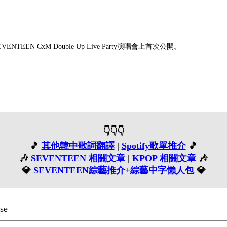
NTEEN CxM Double Up Live Party演唱會上首次公開。
👇👇👇
🎵
其他韓中歌詞翻譯
|
Spotify歌單推介
🎵
🎶
SEVENTEEN 相關文章
|
KPOP 相關文章
🎶
💎
SEVENTEEN綜藝推介+綜藝中字懶人包
💎
se