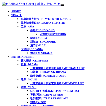
ABOUT
TRAVEL
跟著韓星去旅行 | TRAVEL WITH K-STARS
韓劇拍攝景點 | K-DRAMA FILM SITE
亞洲 | ASIA
香港 | HONG KONG
宅渡假 | STAYCATION
韓國 | KOREA
新加坡 | SINGAPORE
澳門 | MACAU
大洋洲 | OCEANIA
澳洲 | AUSTRALIA
ENTERTAINMENT
藝人筆記 | CELEPEDIA
戲劇 | DRAMA
【韓劇推薦】我的追劇名單 | MY DRAMA LIST
日韓劇 | J-DRAMA/K-DRAMA
歐美英劇 | FOREIGN DRAMA
電影 | MOVIE
【電影推薦】我的電影名單 | MY MOVIE LIST​
音樂 | MUSIC
SPOTIFY 推薦歌單 | SPOTIFY PLAYLIST
專輯評論 | ALBUM REVIEW
歌詞翻譯 | LYRICS TRANSLATE
韓樂 | K-POP
綜藝節目 | VARIETY SHOWS