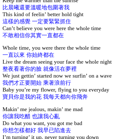
Keep me warmer than the sunrise
比晨曦還要溫暖地包圍著我
This kind of feelin’ better hold tight
這樣的感覺 一定要緊緊抓住
Can’t believe you were here the whole time
不敢相信你其實一直都在
Whole time, you were there the whole time
一直以來 你始終都在
Live the dream seeing your face the whole night
整夜看著你的臉 就像活在夢裡
We just gettin’ started now we surfin’ on a wave
我們才正要開始 乘著浪前行
Baby you’re my flower, flying to you everyday
寶貝你是我的花 我每天都向你飛奔
Makin’ me jealous, makin’ me mad
你讓我吃醋 也讓我心亂
Do what you want, you got me bad
你想怎樣都好 我早已陷進去
I’m turning’ it up, never turning you down