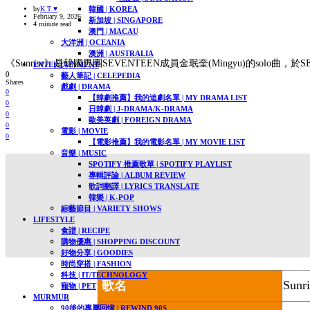
韓國 | KOREA
by
K T ♥
February 9, 2026
新加坡 | SINGAPORE
4 minute read
澳門 | MACAU
大洋洲 | OCEANIA
澳洲 | AUSTRALIA
《Sunrise》是韓國男團SEVENTEEN成員金珉奎(Mingyu)的solo曲，於SEVE
ENTERTAINMENT
0
藝人筆記 | CELEPEDIA
Shares
戲劇 | DRAMA
0
【韓劇推薦】我的追劇名單 | MY DRAMA LIST
0
日韓劇 | J-DRAMA/K-DRAMA
0
歐美英劇 | FOREIGN DRAMA
0
電影 | MOVIE
0
【電影推薦】我的電影名單 | MY MOVIE LIST​
音樂 | MUSIC
SPOTIFY 推薦歌單 | SPOTIFY PLAYLIST
專輯評論 | ALBUM REVIEW
歌詞翻譯 | LYRICS TRANSLATE
韓樂 | K-POP
綜藝節目 | VARIETY SHOWS
LIFESTYLE
食譜 | RECIPE
購物優惠 | SHOPPING DISCOUNT
好物分享 | GOODIES
時尚穿搭 | FASHION
科技 | IT/TECHNOLOGY
Sunri
歌名
寵物 | PET
MURMUR
90後的專屬回憶 | REWIND 90S