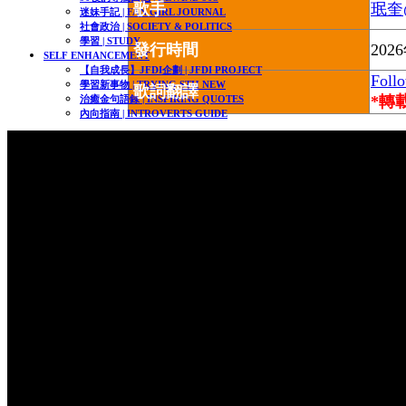
歌手
珉奎
迷妹手記 | FAN GIRL JOURNAL
社會政治 | SOCIETY & POLITICS
學習 | STUDY
發行時間
202
SELF ENHANCEMENT
【自我成長】JFDI企劃 | JFDI PROJECT
Foll
學習新事物 | TRYING STH NEW
歌詞翻譯
*轉
治癒金句語錄 | INSPIRING QUOTES
內向指南 | INTROVERTS GUIDE