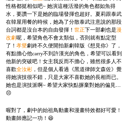
性格都挺相似吧~ 她演這種活潑的角色都如魚得
水，要讚一下是她的臨場發揮也超好。夏莉跟泰武
在韓屋用餐的時候，她為了分散泰武注意說的那段
台詞都是沒台本的自由發揮！
世正
下一部劇也是
漫
改劇
呢，希望角色不會太類似，否則就有點定型
了！
孝燮
劇終不久便開拍新劇韓版《想見你》了，
有點擔心他carry不到許漢光的角色，希望可以看到
他新的突破吧！女主我反而不擔心，雖然很多人不
喜歡
全汝彬
，但是個人看過《黑道律師文森佐》覺
得她演技很不錯，只是大家不喜歡她的長相而已。
她也是演技派啊~ 希望大家快點摒棄對她的偏見…
😣
喔對了，劇中的始祖鳥動畫和漫畫特效都好可愛！
動畫師應記一功！😆