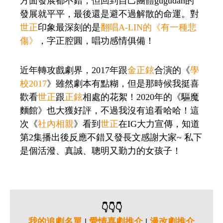
方面發展都不錯，但回到自己團體gugudan的
發展就平平，最後還是避不過解散的命運。對
世正
印象最深刻的是
翻唱A-LIN的《有一種悲
傷》
，字正腔圓，唱功感情俱備！
近年轉攻戲劇界，2017年跟
金正鉉
合演的《
學
校2017
》雖然劇本有點糊，但是那時候我挺喜
歡看
世正
跟
正鉉
相處的花絮！2020年的《驅魔
麵館》也大獲好評，不過我沒有追看哈哈！這
次《
社內相親
》看到
世正
在IG大力宣傳，知道
第2集播出後反應不錯又發長文感謝大家~ 私下
是個活潑、真誠、聰明又勤力的女孩子！
👇👇👇
我的追劇名單
|
愛情喜劇推介
|
漫改劇推介