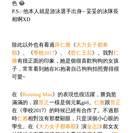
色 😂
P.S.: 他本人就是游泳選手出身~ 妥妥的泳隊長
相啊XD
除此以外也有看過
薛仁雅
《
大力女子都奉
順
》、《
學校2017
》、《
哲仁王后
》。我對
仁
雅
有很正面的印象，她是個很喜歡狗狗的女孩
子，常常看到她在IG抱著自己狗狗拍照覺得很
可愛~
在《
Running Man
》的表現也很活躍，勝負慾
滿滿的，跟
世正
一樣是個元氣girl。
仁雅
跟
世正
在《學校2017》的時候已經有合作了。不過那
時
仁雅
相對沒有那麼顯眼，只是演個小心眼的
學生。在《
大力女子都奉順
》演
金志洙
前女友