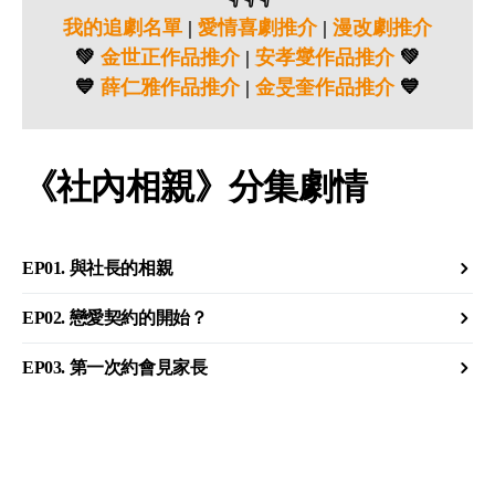
我的追劇名單
|
愛情喜劇推介
|
漫改劇推介
💚
金世正作品推介
|
安孝燮作品推介
💚
💙
薛仁雅作品推介
|
金旻奎作品推介
💙
《社內相親》分集劇情
EP01. 與社長的相親
EP02. 戀愛契約的開始？
EP03. 第一次約會見家長