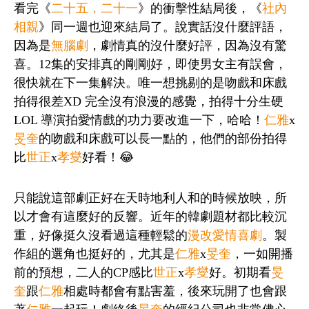
看完《
二十五，二十一
》的衝擊性結局後，《
社內
相親
》同一週也迎來結局了。說實話沒什麼評語，
因為是
無腦劇
，劇情真的沒什麼好評，因為沒有驚
喜。12集的安排真的剛剛好，即使男女主有誤會，
很快就在下一集解決。唯一想挑剔的是吻戲和床戲
拍得很差XD 完全沒有浪漫的感覺，拍得十分生硬
LOL 導演拍愛情戲的功力要改進一下，哈哈！
仁雅
x
旻奎
的吻戲和床戲可以長一點的，他們的部份拍得
比
世正
x
孝燮
好看！😂
只能說這部劇正好在天時地利人和的時候放映，所
以才會有這麼好的反響。近年的韓劇題材都比較沉
重，好像挺久沒看過這種輕鬆的
漫改
愛情喜劇
。製
作組的選角也挺好的，尤其是
仁雅
x
旻奎
，一如開播
前的預想，二人的CP感比
世正
x
孝燮
好。初期看
旻
奎
跟
仁雅
相處時都會有點害羞，後來玩開了也會跟