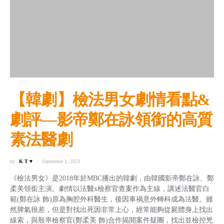
【韓劇】檢法男女劇情看點&
劇評—影帝鄭在詠領銜的高質
素法醫劇
by
K T ♥
September 1, 2023
《檢法男女》是2018年於MBC播出的韓劇，由韓國影帝鄭在詠、鄭
柔美領銜主演。劇情以法醫x檢察官查案作為主線，講述法醫官白
範(鄭在詠 飾)原為胸腔外科醫生，後因車禍意外轉科成為法醫。雖
然脾氣很差，但是對找出死因非常上心，經常能夠從屍體身上找出
線索，與殷率檢察官(鄭柔美 飾)合作揭開案件疑團，找出並檢控兇