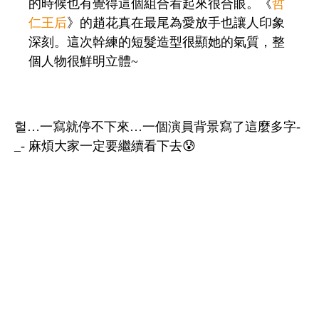
的時候也有覺得這個組合看起來很合眼。《
哲
仁王后
》的趙花真在最尾為愛放手也讓人印象
深刻。這次幹練的短髮造型很顯她的氣質，整
個人物很鮮明立體~
헐…一寫就停不下來…一個演員背景寫了這麼多字-
_- 麻煩大家一定要繼續看下去😰