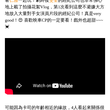
著
仁雅
一起玩！
劇終後
旻奎
的經紀公司也非常佛心
地上載了拍攝花絮Vlog，第1次看到這麼不避嫌大方
地放入大量對手女演員片段的經紀公司！真是very
good！😍 喜歡映車CP的一定要看！戲外也超甜~~~
💓
可能因為卡司的年齡相近的緣故，4人看起來關係很