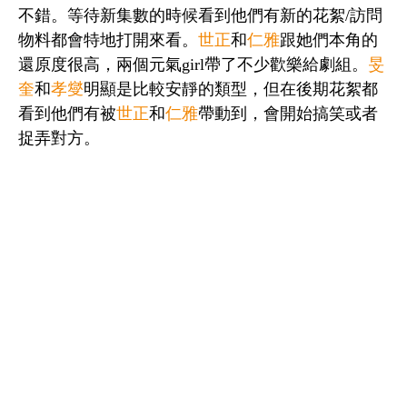
不錯。等待新集數的時候看到他們有新的花絮/訪問
物料都會特地打開來看。
世正
和
仁雅
跟她們本角的
還原度很高，兩個元氣girl帶了不少歡樂給劇組。
旻
奎
和
孝燮
明顯是比較安靜的類型，但在後期花絮都
看到他們有被
世正
和
仁雅
帶動到，會開始搞笑或者
捉弄對方。