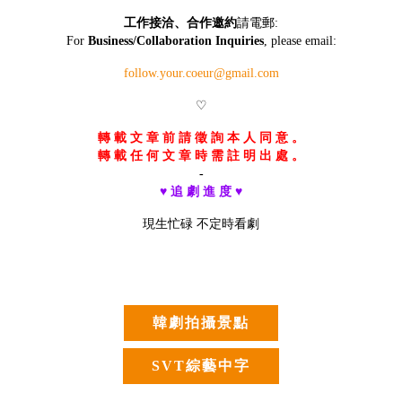
工作接洽、合作邀約
請電郵:
For
Business/Collaboration Inquiries
, please email:
follow.your.coeur@gmail.com
♡
轉 載 文 章 前 請 徵 詢 本 人 同 意 。
轉 載 任 何 文 章 時 需 註 明 出 處 。
-
♥ 追 劇 進 度 ♥
現生忙碌 不定時看劇
韓劇拍攝景點
SVT綜藝中字