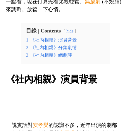
一點看，現在打算先看比較輕鬆、
無腦劇
(不燒腦)
來調劑、放鬆一下心情。
目錄 | Contents
hide
1
《社內相親》演員背景
2
《社內相親》分集劇情
3
《社內相親》總劇評
《社內相親》演員背景
說實話對
安孝燮
的認識不多，近年出演的劇都