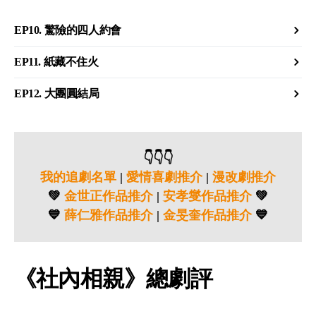
EP10. 驚險的四人約會
EP11. 紙藏不住火
EP12. 大團圓結局
👇👇👇
我的追劇名單
|
愛情喜劇推介
|
漫改劇推介
💚
金世正作品推介
|
安孝燮作品推介
💚
💙
薛仁雅作品推介
|
金旻奎作品推介
💙
《社內相親》總劇評