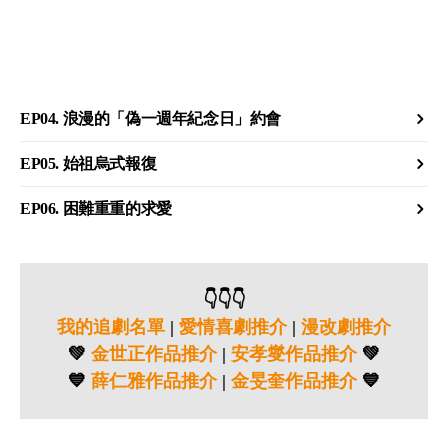
EP04. 浪漫的「偽一週年紀念日」約會
EP05. 始祖烏式報復
EP06. 困難重重的求愛
👇👇👇
我的追劇名單
|
愛情喜劇推介
|
漫改劇推介
💚
金世正作品推介
|
安孝燮作品推介
💚
💙
薛仁雅作品推介
|
金旻奎作品推介
💙