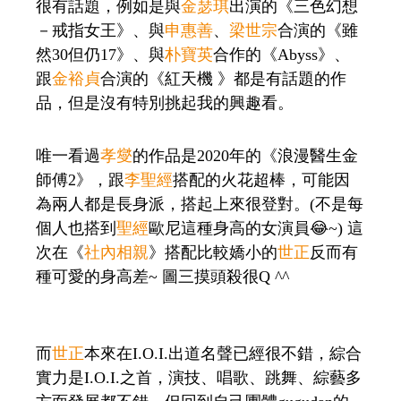
很有話題，例如是與
金瑟琪
出演的《三色幻想
－戒指女王》、與
申惠善
、
梁世宗
合演的《雖
然30但仍17》、與
朴寶英
合作的《Abyss》、
跟
金裕貞
合演的《紅天機 》都是有話題的作
品，但是沒有特別挑起我的興趣看。
唯一看過
孝燮
的作品是2020年的《浪漫醫生金
師傅2》，跟
李聖經
搭配的火花超棒，可能因
為兩人都是長身派，搭起上來很登對。(不是每
個人也搭到
聖經
歐尼這種身高的女演員😂~) 這
次在《
社內相親
》搭配比較嬌小的
世正
反而有
種可愛的身高差~ 圖三摸頭殺很Q ^^
而
世正
本來在I.O.I.出道名聲已經很不錯，綜合
實力是I.O.I.之首，演技、唱歌、跳舞、綜藝多