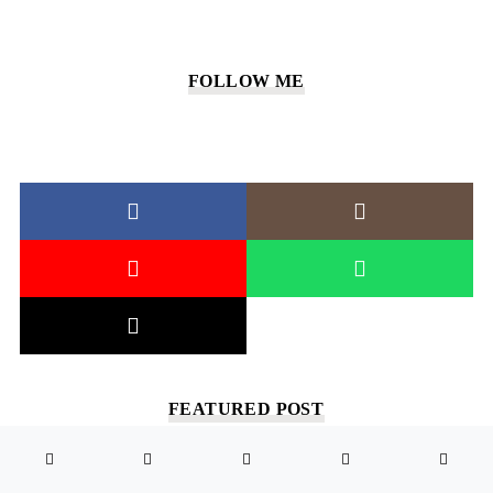
FOLLOW ME
FEATURED POST
娛
娛樂 | ENTERTAINMENT
【韓劇】鐵拳教育劇情看點&劇評—金