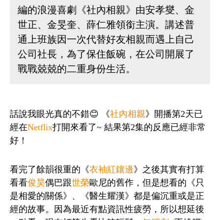
編的浪漫喜劇《社內相親》由安孝燮、金
世正、金旻奎、薛仁雅領銜主演。講述普
通上班族因一次代替好友相親而遇上自己
公司社長，為了保住飯碗，在公司開展了
戰戰兢兢的二重身份生活。
話說我眼光真的不錯
😊 《
社內相親
》開播第2天已
經在
Netflix
打開來看了~ 結果第2集的反應已經非常
好！
看完了餘韻很重的《
衣袖紅鑲邊
》之後其實有打算
看看
俊昊
偶巴跟
世榮
歐尼的舊作，但是想看的《只
是相愛的關係》、《醫生耀漢》都是偏沉重或是正
經的故事。因為最近有點資訊性疲勞，所以想延後