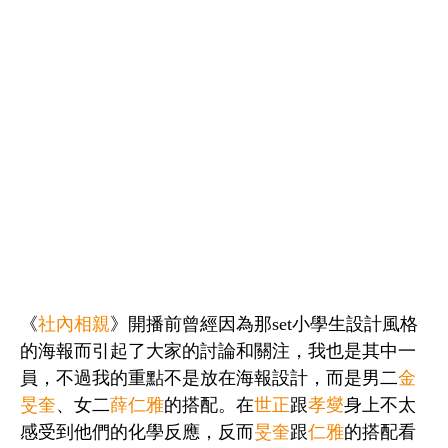
《
社內相親
》開播前曾經因為那set小學生設計風格
的海報而引起了大家的討論和關注，我也是其中一
員，不過我的重點不是放在海報設計，而是男二
金
旻奎
、女二
薛仁雅
的搭配。在
世正
跟
孝燮
身上不太
感受到他們的化學反應，反而
旻奎
跟
仁雅
的搭配看