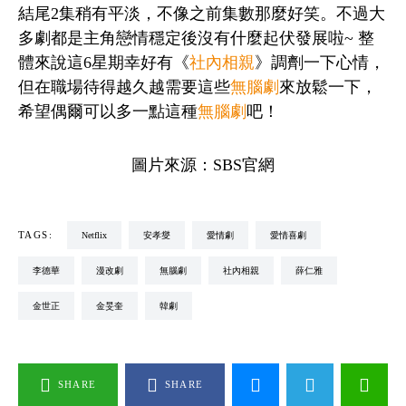
結尾2集稍有平淡，不像之前集數那麼好笑。不過大
多劇都是主角戀情穩定後沒有什麼起伏發展啦~ 整
體來說這6星期幸好有《
社內相親
》調劑一下心情，
但在職場待得越久越需要這些
無腦劇
來放鬆一下，
希望偶爾可以多一點這種
無腦劇
吧！
圖片來源：SBS官網
TAGS:
Netflix
安孝燮
愛情劇
愛情喜劇
李德華
漫改劇
無腦劇
社內相親
薛仁雅
金世正
金旻奎
韓劇
SHARE
SHARE