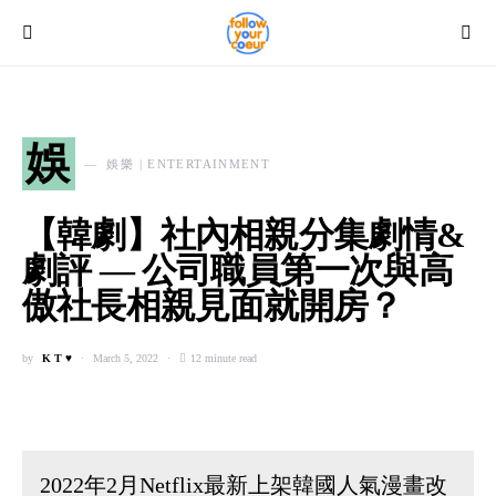
娛
娛樂 | ENTERTAINMENT
【韓劇】社內相親分集劇情&
劇評 — 公司職員第一次與高
傲社長相親見面就開房？
by
K T ♥
March 5, 2022
12 minute read
2022年2月Netflix最新上架韓國人氣漫畫改