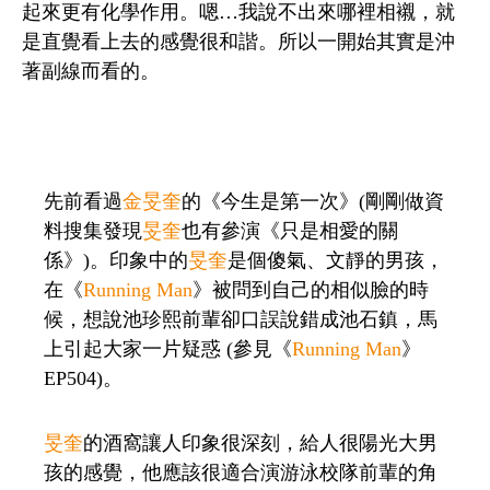
起來更有化學作用。嗯…我說不出來哪裡相襯，就
是直覺看上去的感覺很和諧。所以一開始其實是沖
著副線而看的。
先前看過
金旻奎
的《今生是第一次》(剛剛做資
料搜集發現
旻奎
也有參演《只是相愛的關
係》)。印象中的
旻奎
是個傻氣、文靜的男孩，
在《
Running Man
》被問到自己的相似臉的時
候，想說池珍熙前輩卻口誤說錯成池石鎮，馬
上引起大家一片疑惑 (參見《
Running Man
》
EP504)。
旻奎
的酒窩讓人印象很深刻，給人很陽光大男
孩的感覺，他應該很適合演游泳校隊前輩的角