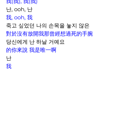
我(我), 我(我)
난, ooh, 난
我, ooh, 我
죽고 싶었던 나의 손목을 놓지 않은
對於沒有放開我那曾經想過死
的手腕
당신에게 난 하날 거예요
的你來說 我是唯一啊
난
我