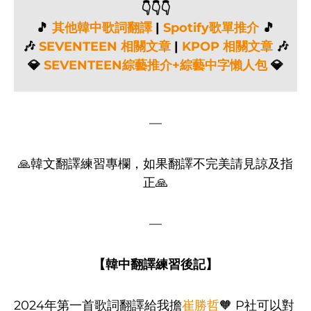
👇👇👇
🎵
其他韓中歌詞翻譯
|
Spotify歌單推介
🎵
🎶
SEVENTEEN 相關文章
|
KPOP 相關文章
🎶
💎
SEVENTEEN綜藝推介+綜藝中字懶人包
💎
—
🙏韓文翻譯練習專欄，如果翻譯不完美請見諒及指
正🙏
—
【韓中翻譯練習後記】
2024年第一首歌詞翻譯給我擔
崔勝哲
🧡 P社可以對