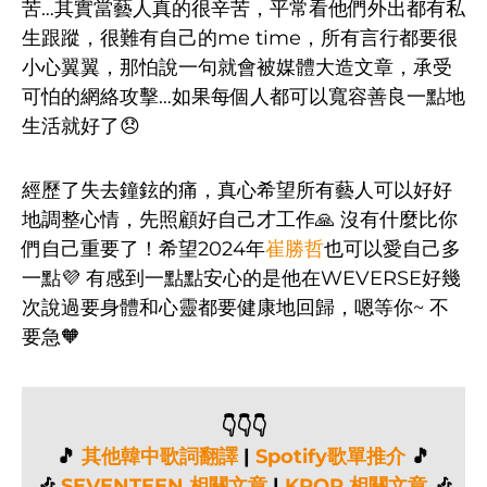
苦…其實當藝人真的很辛苦，平常看他們外出都有私
生跟蹤，很難有自己的me time，所有言行都要很
小心翼翼，那怕說一句就會被媒體大造文章，承受
可怕的網絡攻擊…如果每個人都可以寬容善良一點地
生活就好了😞
經歷了失去鐘鉉的痛，真心希望所有藝人可以好好
地調整心情，先照顧好自己才工作🙏 沒有什麼比你
們自己重要了！希望2024年
崔勝哲
也可以愛自己多
一點💜 有感到一點點安心的是他在WEVERSE好幾
次說過要身體和心靈都要健康地回歸，嗯等你~ 不
要急🧡
👇👇👇
🎵
其他韓中歌詞翻譯
|
Spotify歌單推介
🎵
🎶
SEVENTEEN 相關文章
|
KPOP 相關文章
🎶