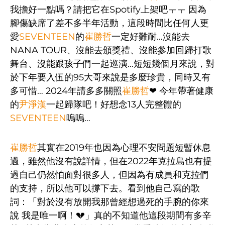
我擔好一點嗎？請把它在Spotify上架吧ㅜㅜ 因為
腳傷缺席了差不多半年活動，這段時間比任何人更
愛
SEVENTEEN
的
崔勝哲
一定好難耐…沒能去
NANA TOUR、沒能去頒獎禮、沒能參加回歸打歌
舞台、沒能跟孩子們一起巡演…短短幾個月來說，對
於下年要入伍的95大哥來說是多麼珍貴，同時又有
多可惜… 2024年請多多關照
崔勝哲
❤ 今年帶著健康
的
尹淨漢
一起歸隊吧！好想念13人完整體的
SEVENTEEN
嗚嗚…
崔勝哲
其實在2019年也因為心理不安問題短暫休息
過，雖然他沒有說詳情，但在2022年克拉島也有提
過自己仍然怕面對很多人，但因為有成員和克拉們
的支持，所以他可以撐下去。看到他自己寫的歌
詞：「對於沒有放開我那曾經想過死的手腕的你來
說 我是唯一啊！💔」真的不知道他這段期間有多辛