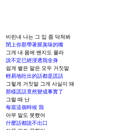
비린내 나는 그 입 좀 닥쳐봐
閉上你那帶著腥臭味的嘴
그게 내 몸에 밴지도 몰라
說不定已經浸透我全身
쉽게 뱉은 말은 모두 거짓말
輕易地吐出的話都是謊話
그렇게 거짓말 그게 사실이 돼
那樣謊話竟然變成事實了
그럴 때 난
每當這個時候 我
아무 말도 못했어
什麼話都說不出口