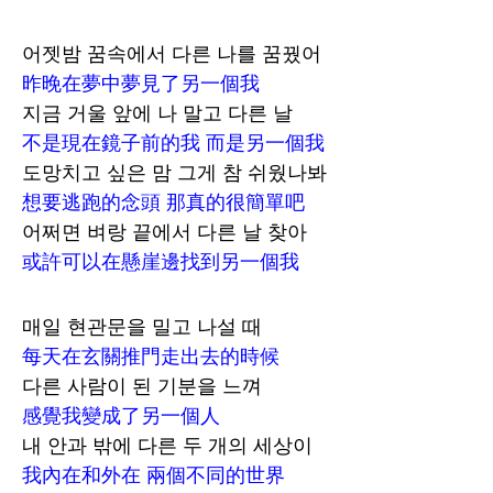
어젯밤 꿈속에서 다른 나를 꿈꿨어
昨晚在夢中夢見了另一個我
지금 거울 앞에 나 말고 다른 날
不是現在鏡子前的我 而是另一個我
도망치고 싶은 맘 그게 참 쉬웠나봐
想要逃跑的念頭 那真的很簡單吧
어쩌면 벼랑 끝에서 다른 날 찾아
或許可以在懸崖邊找到另一個我
매일 현관문을 밀고 나설 때
每天在玄關推門走出去的時候
다른 사람이 된 기분을 느껴
感覺我變成了另一個人
내 안과 밖에 다른 두 개의 세상이
我內在和外在 兩個不同的世界