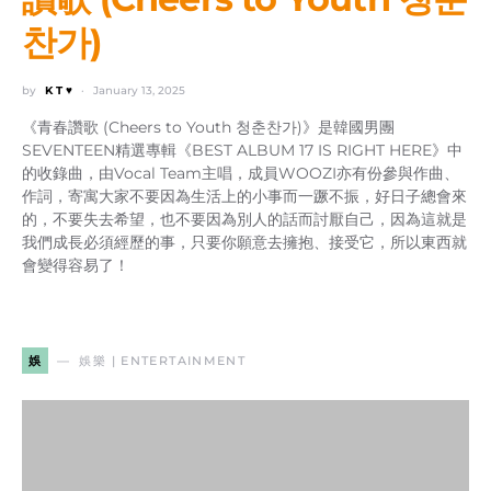
찬가)
by
K T ♥
January 13, 2025
《青春讚歌 (Cheers to Youth 청춘찬가)》是韓國男團
SEVENTEEN精選專輯《BEST ALBUM 17 IS RIGHT HERE》中
的收錄曲，由Vocal Team主唱，成員WOOZI亦有份參與作曲、
作詞，寄寓大家不要因為生活上的小事而一蹶不振，好日子總會來
的，不要失去希望，也不要因為別人的話而討厭自己，因為這就是
我們成長必須經歷的事，只要你願意去擁抱、接受它，所以東西就
會變得容易了！
娛
娛樂 | ENTERTAINMENT