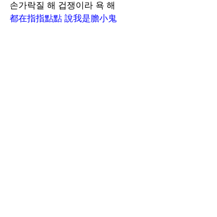
손가락질 해 겁쟁이라 욕 해
都在指指點點 說我是膽小鬼