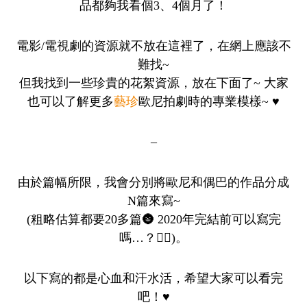
品都夠我看個3、4個月了！
電影/電視劇的資源就不放在這裡了，在網上應該不
難找~
但我找到一些珍貴的花絮資源，放在下面了~ 大家
也可以了解更多
藝珍
歐尼拍劇時的專業模樣~ ♥
–
由於篇幅所限，我會分別將歐尼和偶巴的作品分成
N篇來寫~
(粗略估算都要20多篇🌚 2020年完結前可以寫完
嗎…？🤦‍♀️)。
以下寫的都是心血和汗水活，希望大家可以看完
吧！♥