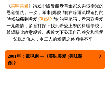
《
美味美愛
》講述中國餐館老闆金家文與張泰光的
恩怨情仇。一次，孝東(鄭俊 飾)在躲避流氓追打的
時候躲藏到希愛(
孫藝珍
飾)的車尾箱，孝東對希愛
一見鐘情，多番打探下找到希愛上學的料理學校，
希望藉此故意親近。親近之下發現自己養父和希愛
父親是仇人，令二人的愛情之路崎嶇不平。
2001年：電視劇 —《
美味美愛
(
美味關
係
)
》