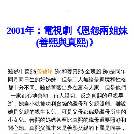
–
2001年：電視劇《恩怨兩姐妹
(善熙與真熙)》
雖然申善熙(
孫藝珍
飾)和姜真熙(金瑰麗 飾)是同年
同月同日生的好姊妹，但是二人無論是家境和性格
都十分不同。雖然善熙出身在富有人家，但是他們
一家都心地善地，待人親切。反之真熙的母親早
逝，她自小就被功利貪錢的繼母和父親照顧。雖說
她是父親的親生女兒，可是父母都偏愛繼母所生的
小女兒。善熙的媽媽甚至比真熙的繼母還要照顧和
關心她。真熙父親本來是善熙父親的下屬是同事，