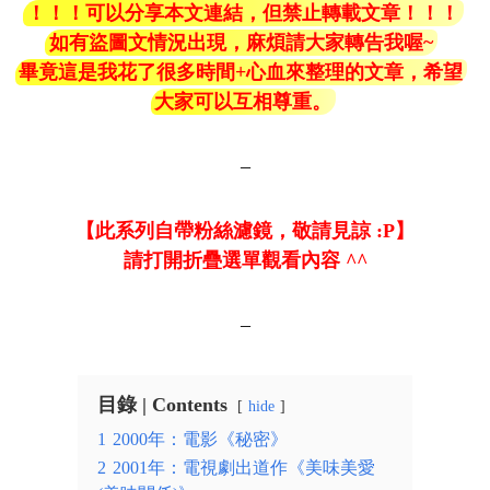
！！！可以分享本文連結，但禁止轉載文章！！！
如有盜圖文情況出現，麻煩請大家轉告我喔~
畢竟這是我花了很多時間+心血來整理的文章，希望
大家可以互相尊重。
–
【此系列自帶粉絲濾鏡，敬請見諒 :P】
請打開折疊選單觀看內容 ^^
–
目錄 | Contents
hide
1
2000年：電影《秘密》
2
2001年：電視劇出道作《美味美愛