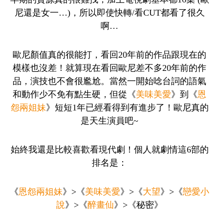
尼還是女一…)，所以即使快轉/看CUT都看了很久
啊…
歐尼顏值真的很能打，看回20年前的作品跟現在的
模樣也沒差！就算現在看回歐尼差不多20年前的作
品，演技也不會很尷尬。當然一開始唸台詞的語氣
和動作少不免有點生硬，但從《
美味美愛
》到《
恩
怨兩姐妹
》短短1年已經看得到有進步了！歐尼真的
是天生演員吧~
始終我還是比較喜歡看現代劇！個人就劇情這6部的
排名是：
《
恩怨兩姐妹
》>《
美味美愛
》>《
大望
》>《
戀愛小
說
》>《
醉畫仙
》>《秘密》