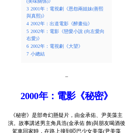
(美味關係)》
3
2001年：電視劇《恩怨兩姐妹(善熙
與真熙)》
4
2002年：出道電影《醉畫仙》
5
2002年：電影《戀愛小說 (向左愛向
右愛)》
6
2002年：電視劇《大望》
7
小總結
–
2000年：電影《秘密》
《秘密》是部奇幻懸疑片，由金承佑、尹美藻主
演。故事講述男主角具浩(金承佑 飾)與朋友喝酒後
駕車回家時，在路上撞到啞巴少女美藻(尹美藻