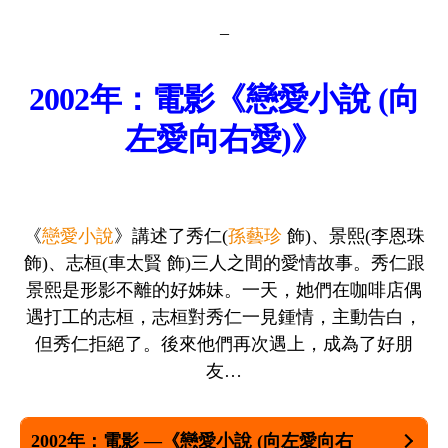
–
2002年：電影《戀愛小說 (向
左愛向右愛)》
《
戀愛小說
》講述了秀仁(
孫藝珍
飾)、景熙(李恩珠
飾)、志桓(車太賢 飾)三人之間的愛情故事。秀仁跟
景熙是形影不離的好姊妹。一天，她們在咖啡店偶
遇打工的志桓，志桓對秀仁一見鍾情，主動告白，
但秀仁拒絕了。後來他們再次遇上，成為了好朋
友…
2002年：電影 —《戀愛小說 (向左愛向右