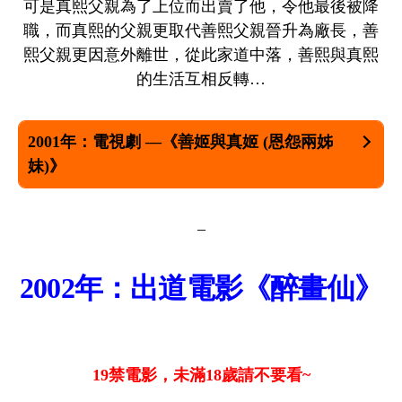
可是真熙父親為了上位而出賣了他，令他最後被降
職，而真熙的父親更取代善熙父親晉升為廠長，善
熙父親更因意外離世，從此家道中落，善熙與真熙
的生活互相反轉…
2001年：電視劇 —《善姬與真姬 (恩怨兩姊
妹)》
–
2002年：出道電影《醉畫仙》
19禁電影，未滿18歲請不要看~