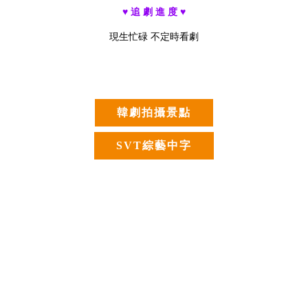
♥ 追 劇 進 度 ♥
現生忙碌 不定時看劇
韓劇拍攝景點
SVT綜藝中字