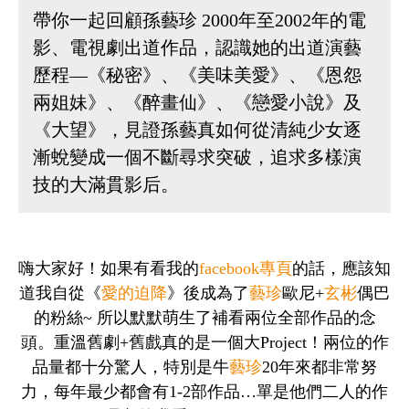
帶你一起回顧孫藝珍 2000年至2002年的電
影、電視劇出道作品，認識她的出道演藝
歷程—《秘密》、《美味美愛》、《恩怨
兩姐妹》、《醉畫仙》、《戀愛小說》及
《大望》，見證孫藝真如何從清純少女逐
漸蛻變成一個不斷尋求突破，追求多樣演
技的大滿貫影后。
嗨大家好！如果有看我的
facebook專頁
的話，應該知
道我自從《
愛的迫降
》後成為了
藝珍
歐尼+
玄彬
偶巴
的粉絲~ 所以默默萌生了補看兩位全部作品的念
頭。重溫舊劇+舊戲真的是一個大Project！兩位的作
品量都十分驚人，特別是牛
藝珍
20年來都非常努
力，每年最少都會有1-2部作品…單是他們二人的作