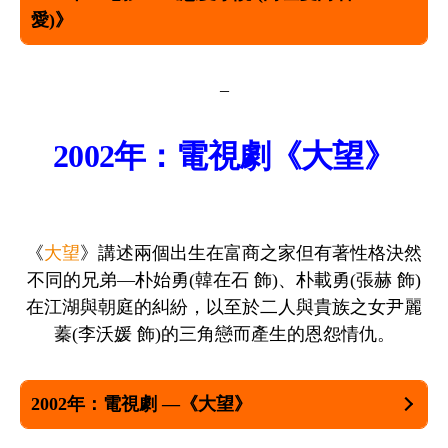
愛)》
–
2002年：電視劇《大望》
《
大望
》講述兩個出生在富商之家但有著性格決然
不同的兄弟—朴始勇(韓在石 飾)、朴載勇(張赫 飾)
在江湖與朝庭的糾紛，以至於二人與貴族之女尹麗
蓁(李沃媛 飾)的三角戀而產生的恩怨情仇。
2002年：電視劇 —《大望》