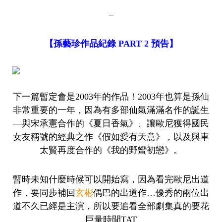
–
【孫藝珍作品紀錄 PART 2 預告】
下一篇暫定會是2003年的作品！2003年也算是孫仙
非常重要的一年，因為有多部仙氣滿滿名作的誕生
—與宋承憲合作的《夏日香氣》、讓歐尼獲得國民
女友稱號的經典之作《假如愛有天意》，以及與車
太賢再度合作的《我的野蠻初戀》。
暫時未知什麼時候可以開始寫，因為看完歐尼出道
作，要同步補回
玄彬
偶巴的出道作…優秀的兩位出
道不久已經是主演，所以要追看全部劇集真的要花
巨量時間TAT