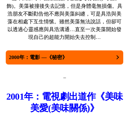
飾)。美藻被撞後失去記憶，但是身體毫無損傷。具
浩朋友不斷勸告他不應與美藻糾纏，可是具浩與美
藻在相處下互生情愫。雖然美藻無法說話，但卻可
以透過心靈感應與具浩溝通…直至一次美藻開始發
現自己的超能力開始失去控制…
2000年：電影 —《秘密》
–
2001年：電視劇出道作《
美味
美愛(
美味關係
)
》