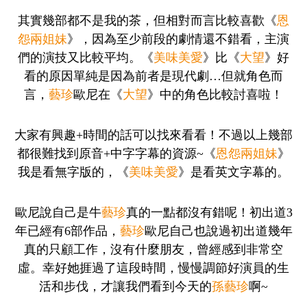
其實幾部都不是我的茶，但相對而言比較喜歡《
恩
怨兩姐妹
》，因為至少前段的劇情還不錯看，主演
們的演技又比較平均。《
美味美愛
》比《
大望
》好
看的原因單純是因為前者是現代劇…但就角色而
言，
藝珍
歐尼在《
大望
》中的角色比較討喜啦！
大家有興趣+時間的話可以找來看看！不過以上幾部
都很難找到原音+中字字幕的資源~《
恩怨兩姐妹
》
我是看無字版的，《
美味美愛
》是看英文字幕的。
歐尼說自己是牛
藝珍
真的一點都沒有錯呢！初出道3
年已經有6部作品，
藝珍
歐尼自己也說過初出道幾年
真的只顧工作，沒有什麼朋友，曾經感到非常空
虛。幸好她捱過了這段時間，慢慢調節好演員的生
活和步伐，才讓我們看到今天的
孫藝珍
啊~