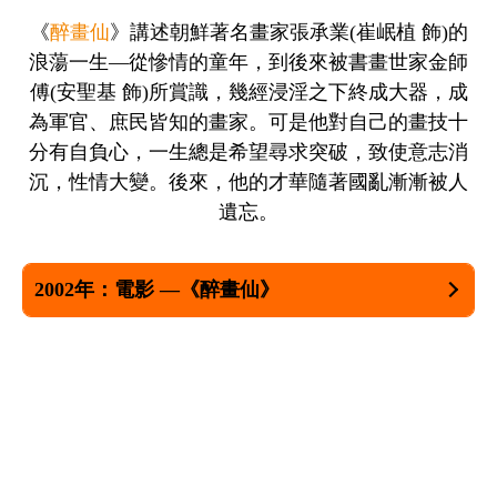
《
醉畫仙
》講述朝鮮著名畫家張承業(崔岷植 飾)的
浪蕩一生—從慘情的童年，到後來被書畫世家金師
傅(安聖基 飾)所賞識，幾經浸淫之下終成大器，成
為軍官、庶民皆知的畫家。可是他對自己的畫技十
分有自負心，一生總是希望尋求突破，致使意志消
沉，性情大變。後來，他的才華隨著國亂漸漸被人
遺忘。
2002年：電影 —《醉畫仙》