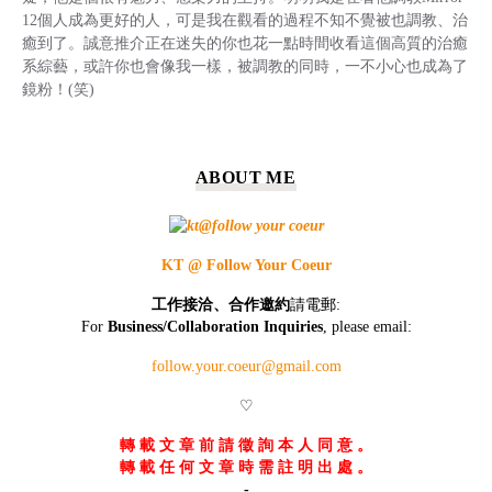
12個人成為更好的人，可是我在觀看的過程不知不覺被也調教、治
癒到了。誠意推介正在迷失的你也花一點時間收看這個高質的治癒
系綜藝，或許你也會像我一樣，被調教的同時，一不小心也成為了
鏡粉！(笑)
ABOUT ME
KT @ Follow Your Coeur
工作接洽、合作邀約
請電郵:
For
Business/Collaboration Inquiries
, please email:
follow.your.coeur@gmail.com
♡
轉 載 文 章 前 請 徵 詢 本 人 同 意 。
轉 載 任 何 文 章 時 需 註 明 出 處 。
-