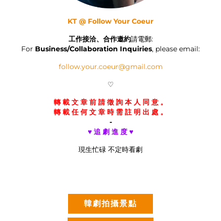
KT @ Follow Your Coeur
工作接洽、合作邀約
請電郵:
For
Business/Collaboration Inquiries
, please email:
follow.your.coeur@gmail.com
♡
轉 載 文 章 前 請 徵 詢 本 人 同 意 。
轉 載 任 何 文 章 時 需 註 明 出 處 。
-
♥ 追 劇 進 度 ♥
現生忙碌 不定時看劇
韓劇拍攝景點