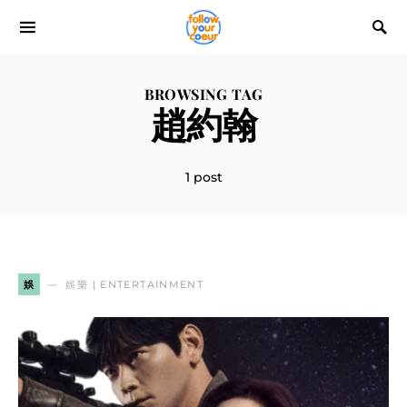
BROWSING TAG
趙約翰
1 post
娛
娛樂 | ENTERTAINMENT