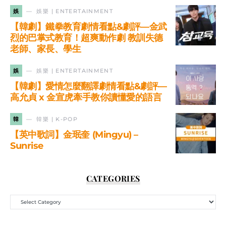
娛
娛樂 | ENTERTAINMENT
【韓劇】鐵拳教育劇情看點&劇評—金武
烈的巴掌式教育！超爽動作劇 教訓失德
老師、家長、學生
娛
娛樂 | ENTERTAINMENT
【韓劇】愛情怎麼翻譯劇情看點&劇評—
高允貞 x 金宣虎牽手教你讀懂愛的語言
韓
韓樂 | K-POP
【英中歌詞】金珉奎 (Mingyu) –
Sunrise
CATEGORIES