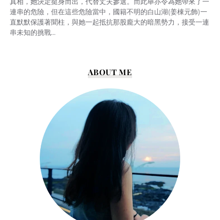
真相，她決定挺身而出，代替丈夫參選。而此舉亦令為她帶來了一
連串的危險，但在這些危險當中，國籍不明的白山湖(姜棟元飾)一
直默默保護著聞柱，與她一起抵抗那股龐大的暗黑勢力，接受一連
串未知的挑戰…
ABOUT ME