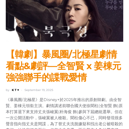
【韓劇】暴風圈/北極星劇情
看點&劇評—全智賢 x 姜棟元
強強聯手的諜戰愛情
by
K T ♥
September 19, 2025
《暴風圈/北極星》是Disney+於2025年推出的原創韓劇。由全智
賢、姜棟元領銜主演。劇情講述前聯合國大使徐聞柱(全智賢 飾)原
本打算退下來支持丈夫張峻翼(朴海俊 飾)參與下屆總統選舉。但在
一次公開活動中，張峻翼被人槍殺。聞柱傷心不已，同時發現很多
聲音指向指丈夫是間諜，為了替丈夫洗脫嫌疑和找出老公被暗殺的