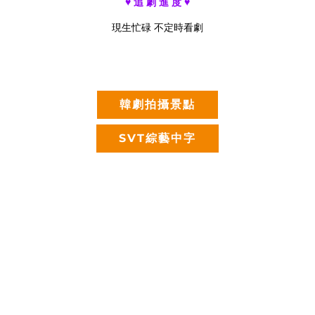
♥ 追 劇 進 度 ♥
現生忙碌 不定時看劇
韓劇拍攝景點
SVT綜藝中字