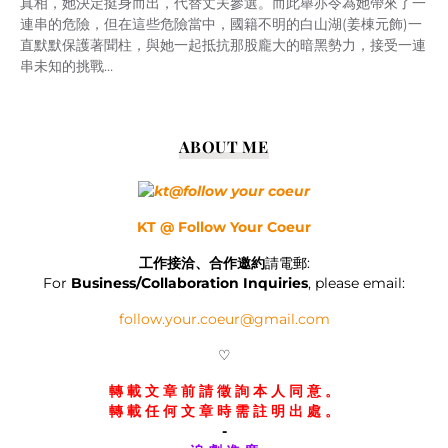
真相，她決定挺身而出，代替丈夫參選。而此舉亦令為她帶來了一
連串的危險，但在這些危險當中，國籍不明的白山湖(姜棟元飾)一
直默默保護著聞柱，與她一起抵抗那股龐大的暗黑勢力，接受一連
串未知的挑戰…
ABOUT ME
KT @ Follow Your Coeur
工作接洽、合作邀約
請電郵:
For
Business/Collaboration Inquiries
, please email:
follow.your.coeur@gmail.com
♡
轉 載 文 章 前 請 徵 詢 本 人 同 意 。
轉 載 任 何 文 章 時 需 註 明 出 處 。
-