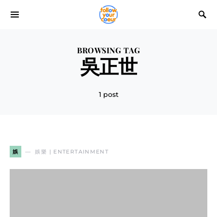
BROWSING TAG
吳正世
1 post
娛
娛樂 | ENTERTAINMENT