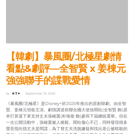
【韓劇】暴風圈/北極星劇情
看點&劇評—全智賢 x 姜棟元
強強聯手的諜戰愛情
by
K T ♥
September 19, 2025
《暴風圈/北極星》是Disney+於2025年推出的原創韓劇。由全智
賢、姜棟元領銜主演。劇情講述前聯合國大使徐聞柱(全智賢 飾)原
本打算退下來支持丈夫張峻翼(朴海俊 飾)參與下屆總統選舉。但在
一次公開活動中，張峻翼被人槍殺。聞柱傷心不已，同時發現很多
聲音指向指丈夫是間諜，為了替丈夫洗脫嫌疑和找出老公被暗殺的